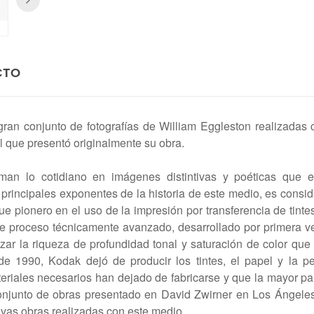
CTO
 gran conjunto de fotografías de William Eggleston realizadas 
el que presentó originalmente su obra.
orman lo cotidiano en imágenes distintivas y poéticas que 
s principales exponentes de la historia de este medio, es consi
ue pionero en el uso de la impresión por transferencia de tinte
Este proceso técnicamente avanzado, desarrollado por primera v
zar la riqueza de profundidad tonal y saturación de color que
e 1990, Kodak dejó de producir los tintes, el papel y la pe
teriales necesarios han dejado de fabricarse y que la mayor pa
conjunto de obras presentado en David Zwirner en Los Ángele
vas obras realizadas con este medio.