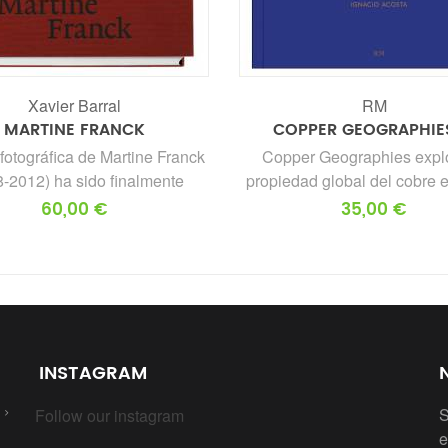
RM
RM
COPPER GEOGRAPHIES ....
SILENT SONGS, DE 
Copper Geographies explora la
El fotolibro Silent Son
ropiedad global del cobre extraído.
intervención formal y 
esenta una serie de exploraciones
Claudia Hans hace a pa
35,00 €
25,00 
de paisajes geográficamente
Songs for my Grandmot
ispares conectados históricamente
por Agnes Louise De
por el cobre. Mapea los sitios de
transformando el libro
ansformación a lo largo de la red de
actual que narra 
oducción y la cadena de productos
simultánea parte de l
sicos, documentando la mutación y
abuela, lo sucedido
INSTAGRAM
ransformación del cobre de materia
holocausto y la his
rima a capital; a través del mineral,
emigración de los abue
S
Follow our instagram
los productos básicos fundidos, el
en donde es posible 
e
lor bursátil, el material ensamblado
paralelismo de la hist