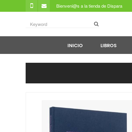
Bienveni@s a la tienda de Dispara
INICIO
LIBROS