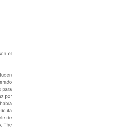
con el
eluden
derado
s para
ez por
 había
lícula
rte de
s, The